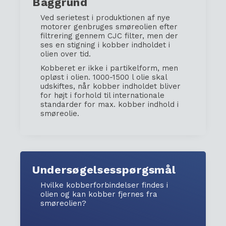
Baggrund
Ved serietest i produktionen af nye
motorer genbruges smøreolien efter
filtrering gennem CJC filter, men der
ses en stigning i kobber indholdet i
olien over tid.
Kobberet er ikke i partikelform, men
opløst i olien. 1000-1500 l olie skal
udskiftes, når kobber indholdet bliver
for højt i forhold til internationale
standarder for max. kobber indhold i
smøreolie.
Undersøgelsesspørgsmål
Hvilke kobberforbindelser findes i
olien og kan kobber fjernes fra
smøreolien?