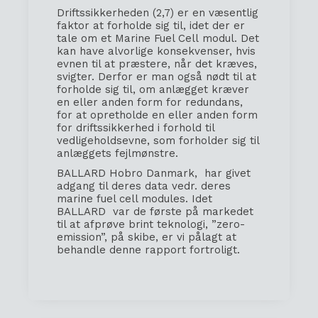
Drift
ssikkerheden
(2,7)
er en væsentlig
faktor
at forholde sig til
,
idet der er
tale om et M
arine Fuel Cell
modul
.
D
et
kan
have a
lvorlige k
onsekvenser
,
hvis
evne
n
til at præstere, når det kr
æves
,
svigter
. D
erfor er m
a
n også nødt til at
forholde sig til
,
om anlægget kræver
e
n
eller ande
n
form for
redundans
,
for at opretholde
en eller anden form
for drifts
s
ikkerhed
i forhold til
vedlige
holdsevne
, som
forholder
sig til
anlæggets fejlmønstre
.
BALLARD
Hobro Danmark
,
har give
t
adgang til deres data vedr. deres
marine
fu
el
cell
modules
. Idet
BALLARD var de første
på markedet
til
at afprøve brint teknolog
i,
”zero-
emission
”,
på skibe
,
er vi
pålagt
at
behandle denne rapport
fortroligt.