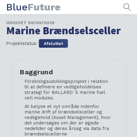
Blue
Future
UDGIVET
06/05/2025
Marine Brændselsceller
Projektstatus:
Afsluttet
Baggrund
Forskningsudviklingsprojek
t i relation
til
at
definere
en
vedligeholde
l
s
es
strategi
for
BALLARD
`S marine
fu
el
cell
modules
.
At belyse et nyt område indenfor
marine drift af brændselsceller
og
vedligehold (Asset Management),
hvor
det undersøges om der er øgede
nedetider og deres årsag via data fra
brændselscellerne