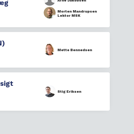
Arne Jakobsen
læg
Morten Mandrupsen
Lektor MSK
N)
Mette Bennedsen
sigt
Stig Eriksen