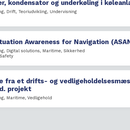
er, kondensator og underkøling i kølean
ng
,
Drift
,
Teoriudvikling
,
Undervisning
uation Awareness for Navigation (ASA
ng
,
Digital solutions
,
Maritime
,
Sikkerhed
Safety
 fra et drifts- og vedligeholdelsesmæs
d. projekt
ng
,
Maritime
,
Vedligehold