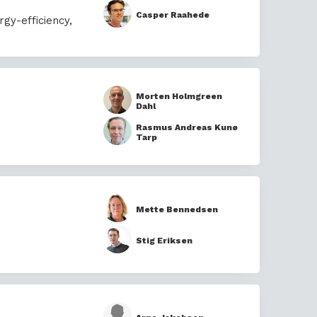
Casper Raahede
rgy-efficiency
,
Morten Holmgreen
Dahl
Rasmus Andreas Kunø
Tarp
Mette Bennedsen
Stig Eriksen