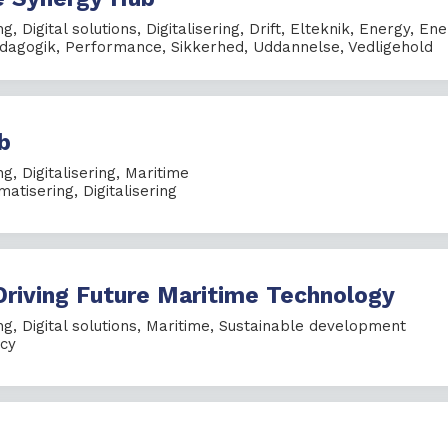
ng
,
Digital solutions
,
Digitalisering
,
Drift
,
Elteknik
,
Energy
,
Ene
dagogik
,
Performance
,
Sikkerhed
,
Uddannelse
,
Vedligehold
b
ng
,
Digitalisering
,
Maritime
matisering
,
Digitalisering
Driving Future Maritime Technology
ng
,
Digital solutions
,
Maritime
,
Sustainable development
ncy