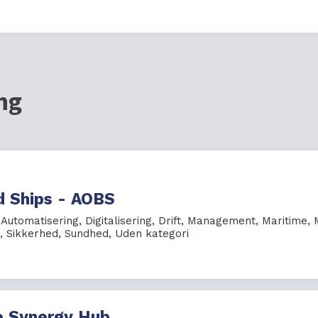
ng
d Ships - AOBS
,
Automatisering
,
Digitalisering
,
Drift
,
Management
,
Maritime
,
,
Sikkerhed
,
Sundhed
,
Uden kategori
 Synergy Hub