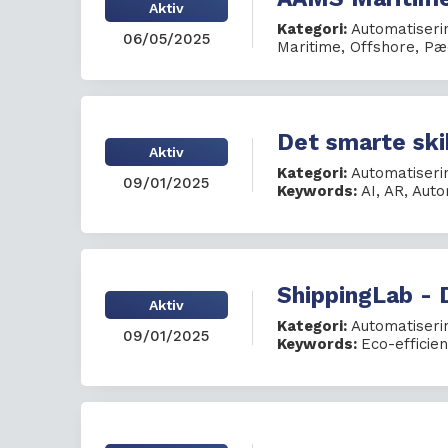
Aktiv
Kategori:
Automatiseri
06/05/2025
Maritime
,
Offshore
,
Pæ
Det smarte ski
Aktiv
Kategori:
Automatiseri
09/01/2025
Keywords:
AI
,
AR
,
Auto
ShippingLab - 
Aktiv
Kategori:
Automatiseri
09/01/2025
Keywords:
Eco-efficie