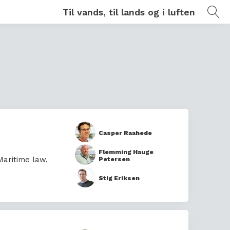
Til vands, til lands og i luften
Casper Raahede
Flemming Hauge
Maritime law
,
Petersen
Stig Eriksen